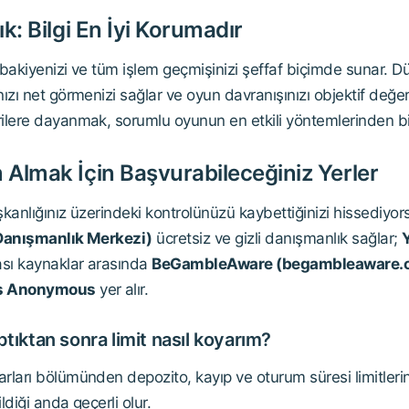
ık: Bilgi En İyi Korumadır
 bakiyenizi ve tüm işlem geçmişinizi şeffaf biçimde sunar. D
ızı net görmenizi sağlar ve oyun davranışınızı objektif değe
ilere dayanmak, sorumlu oyunun en etkili yöntemlerinden bir
 Almak İçin Başvurabileceğiniz Yerler
kanlığınız üzerindeki kontrolünüzü kaybettiğinizi hissediyors
 Danışmanlık Merkezi)
ücretsiz ve gizli danışmanlık sağlar;
ası kaynaklar arasında
BeGambleAware (begambleaware.o
s Anonymous
yer alır.
ptıktan sonra limit nasıl koyarım?
ları bölümünden depozito, kayıp ve oturum süresi limitlerini 
ildiği anda geçerli olur.