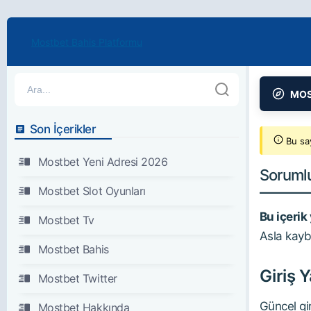
Mostbet Bahis Platformu
MOS
Son İçerikler
Bu sayf
Mostbet Yeni Adresi 2026
Soruml
Mostbet Slot Oyunları
Bu içerik 
Mostbet Tv
Asla kayb
Mostbet Bahis
Giriş 
Mostbet Twitter
Güncel gir
Mostbet Hakkında