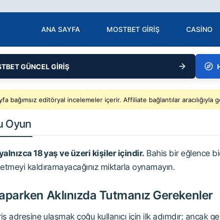
ANA SAYFA
MOSTBET GIRIŞ
CASINO
TBET GÜNCEL GIRIŞ
a bağımsız editöryal incelemeler içerir. Affiliate bağlantılar aracılığıyla ge
u Oyun
yalnızca 18 yaş ve üzeri kişiler içindir.
Bahis bir eğlence bi
etmeyi kaldıramayacağınız miktarla oynamayın.
Yaparken Aklınızda Tutmanız Gerekenler
iş adresine ulaşmak çoğu kullanıcı için ilk adımdır; ancak g