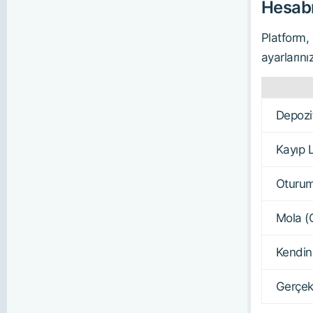
Hesabı
Platform, 
ayarlarını
Depozit
Kayıp L
Oturum
Mola (
Kendin
Gerçekl