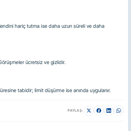
 Kendini hariç tutma ise daha uzun süreli ve daha
Görüşmeler ücretsiz ve gizlidir.
süresine tabidir; limit düşürme ise anında uygulanır.
PAYLAŞ: